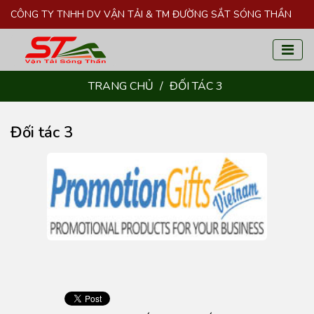
CÔNG TY TNHH DV VẬN TẢI & TM ĐƯỜNG SẮT SÓNG THẦN
TRANG CHỦ
/
ĐỐI TÁC 3
Đối tác 3