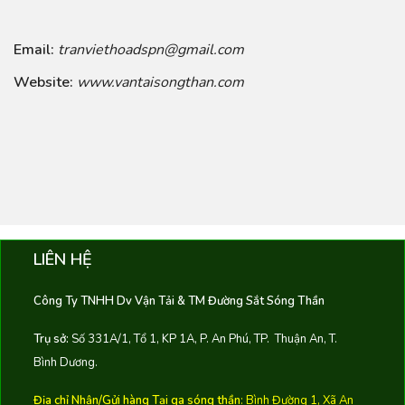
Email:
tranviethoadspn@gmail.com
Website:
www.vantaisongthan.com
LIÊN HỆ
Công Ty TNHH Dv Vận Tải & TM Đường Sắt Sóng Thần
Trụ sở:
Số 331A/1, Tổ 1, KP 1A, P. An Phú, TP. Thuận An, T.
Bình Dương.
Địa chỉ Nhận/Gửi hàng Tại ga sóng thần
: Bình Đường 1, Xã An