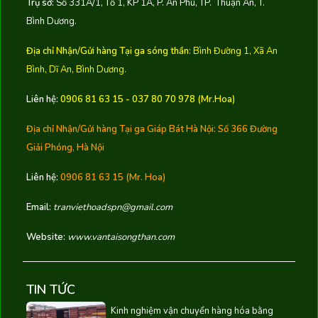
Trụ sở:
Số 331A/1, Tổ 1, KP 1A, P. An Phú, TP. Thuận An, T.
Bình Dương.
Địa chỉ Nhận/Gửi hàng Tại ga sóng thần
: Bình Đường 1, Xã An
Bình, Dĩ An, Bình Dương.
Liên hệ:
0906 81 63 15 - 037 80 70 978 (Mr.Hoa)
Địa chỉ Nhận/Gửi hàng Tại ga Giáp Bát Hà Nội:
Số 366 Đường
Giải Phóng, Hà Nội
Liên hệ:
0906 81 63 15
(Mr. Hoa)
Email:
tranviethoadspn@gmail.com
Website:
www.vantaisongthan.com
TIN TỨC
Kinh nghiệm vận chuyển hàng hóa bằng